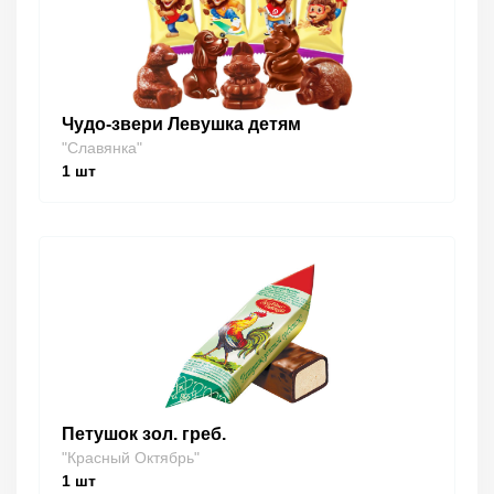
Чудо-звери Левушка детям
"Славянка"
1
шт
Петушок зол. греб.
"Красный Октябрь"
1
шт