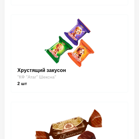
Хрустящий закусон
"КФ "Атаг" Шексна"
2
шт