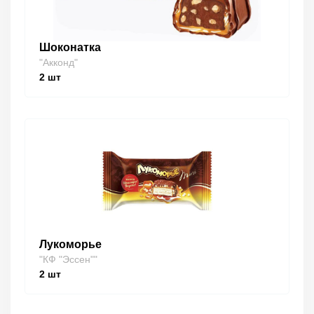
Шоконатка
"Акконд"
2
шт
Лукоморье
"КФ "Эссен""
2
шт