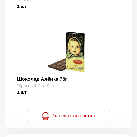
1
шт
Шоколад Алёнка 75г
"Красный Октябрь"
1
шт
Распечатать состав