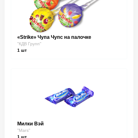
«Strike» Чупа Чупс на палочке
"КДВ Групп"
1
шт
Милки Вэй
"Mars"
1
шт