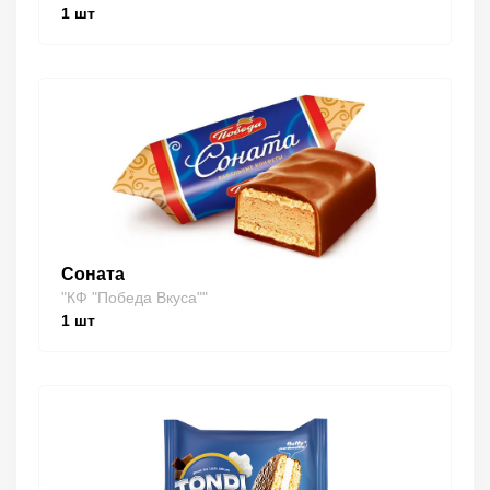
1
шт
Соната
"КФ "Победа Вкуса""
1
шт