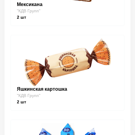
Мексикана
"КДВ Групп"
2
шт
Яшкинская картошка
"КДВ Групп"
2
шт