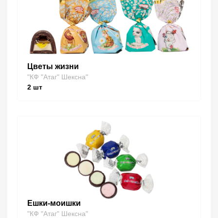
Цветы жизни
"КФ "Атаг" Шексна"
2
шт
Ешки-моишки
"КФ "Атаг" Шексна"