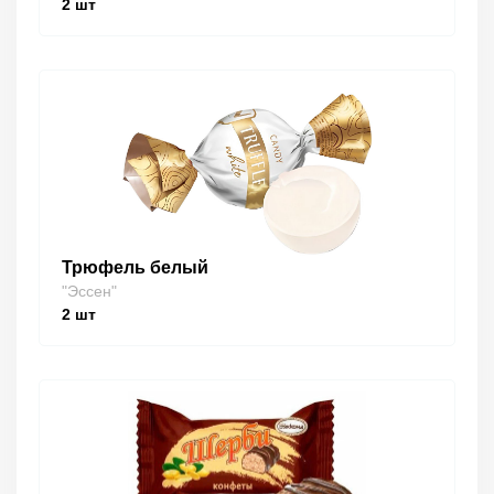
2
шт
Трюфель белый
"Эссен"
2
шт