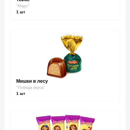
"Марс"
1
шт
Мишки в лесу
"Победа вкуса"
1
шт