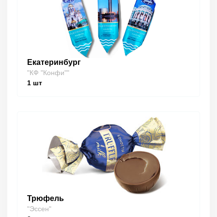
Екатеринбург
"КФ "Конфи""
1
шт
Трюфель
"Эссен"