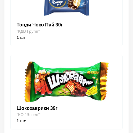
Тонди Чоко Пай 30г
"КДВ Групп"
1
шт
Шокозаврики 39г
"КФ "Эссен""
1
шт