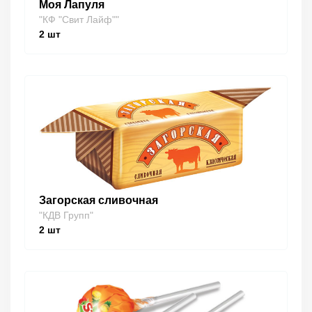
Моя Лапуля
"КФ "Свит Лайф""
2
шт
Загорская сливочная
"КДВ Групп"
2
шт