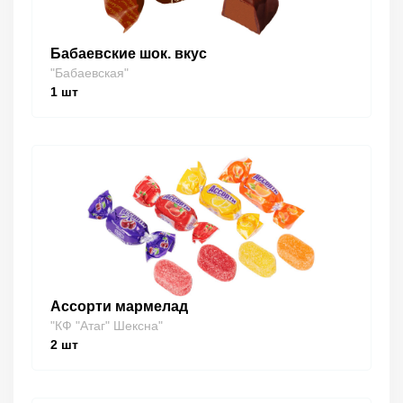
Бабаевские шок. вкус
"Бабаевская"
1
шт
Ассорти мармелад
"КФ "Атаг" Шексна"
2
шт