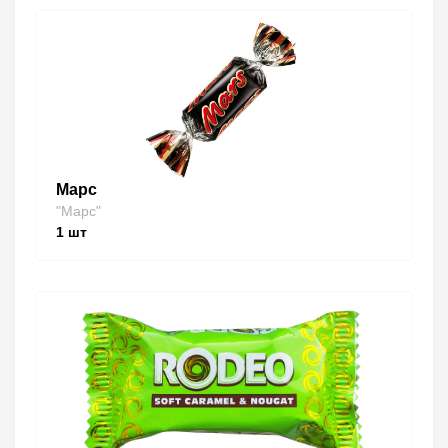
Марс
"Марс"
1
шт