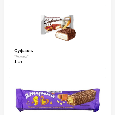
Суфаэль
"Акконд"
1
шт