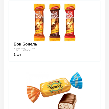
Бон Бонель
" КФ "Эссен""
2
шт