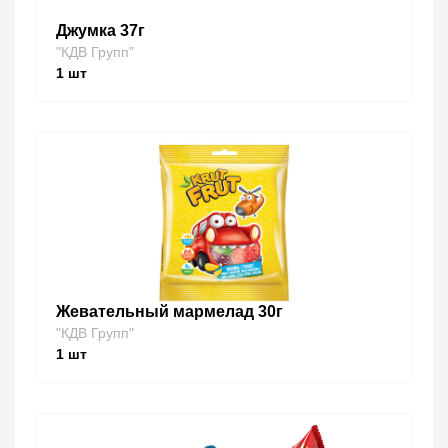
Джумка 37г
"КДВ Групп"
1
шт
Жевательный мармелад 30г
"КДВ Групп"
1
шт