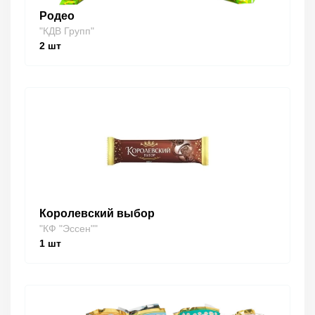
Родео
"КДВ Групп"
2
шт
Королевский выбор
"КФ "Эссен""
1
шт