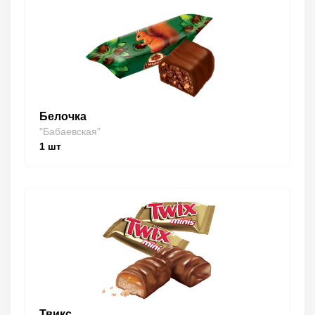
Белочка
"Бабаевская"
1
шт
Твикс