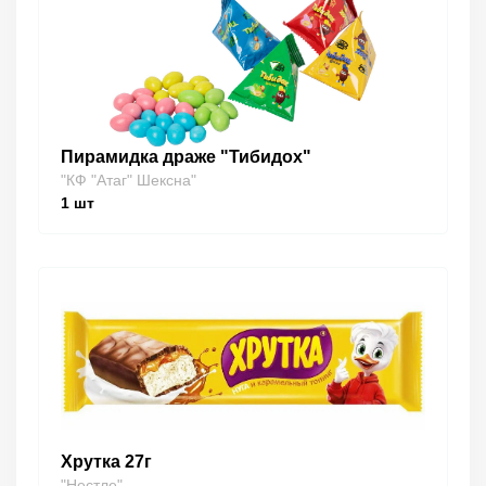
Пирамидка драже "Тибидох"
"КФ "Атаг" Шексна"
1
шт
Хрутка 27г
"Нестле"