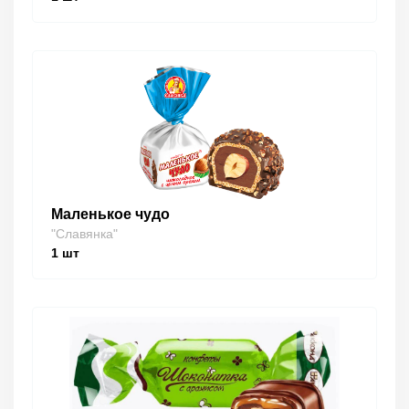
Маленькое чудо
"Славянка"
1
шт