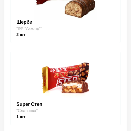
Шерби
"КФ "Акконд""
2
шт
Super Степ
"Славянка"
1
шт