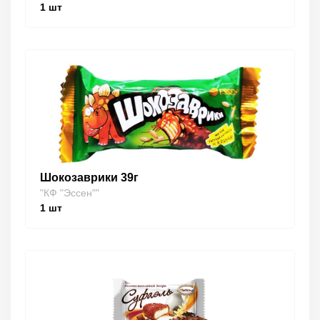
1
шт
Шокозаврики 39г
"КФ "Эссен""
1
шт