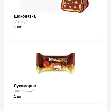
Шоконатка
"Акконд"
1
шт
Лукоморье
"КФ "Эссен""
1
шт