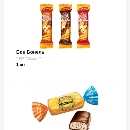
Бон Бонель
" КФ "Эссен""
1
шт