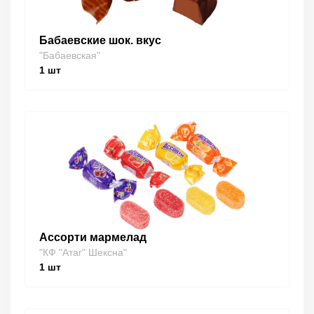
Бабаевские шок. вкус
"Бабаевская"
1
шт
Ассорти мармелад
"КФ "Атаг" Шексна"
1
шт