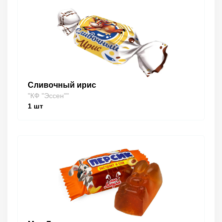
Сливочный ирис
"КФ "Эссен""
1
шт