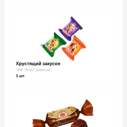
Хрустящий закусон
"КФ "Атаг" Шексна"
1
шт