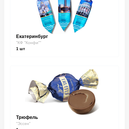
Екатеринбург
"КФ "Конфи""
1
шт
Трюфель
"Эссен"