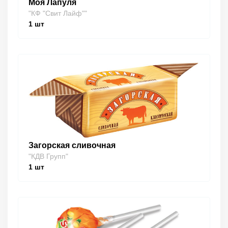
Моя Лапуля
"КФ "Свит Лайф""
1
шт
Загорская сливочная
"КДВ Групп"
1
шт