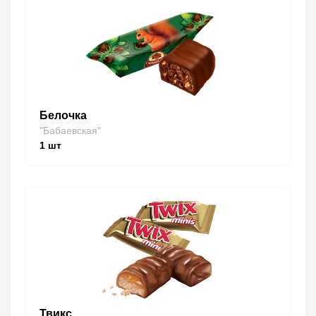
Белочка
"Бабаевская"
1
шт
Твикс