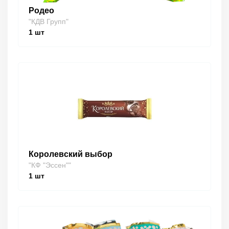
Родео
"КДВ Групп"
1
шт
Королевский выбор
"КФ "Эссен""
1
шт