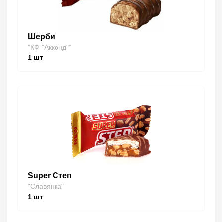
Шерби
"КФ "Акконд""
1
шт
Super Степ
"Славянка"
1
шт