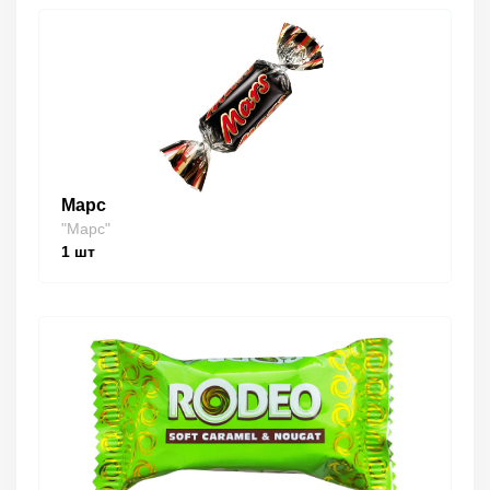
Марс
"Марс"
1
шт