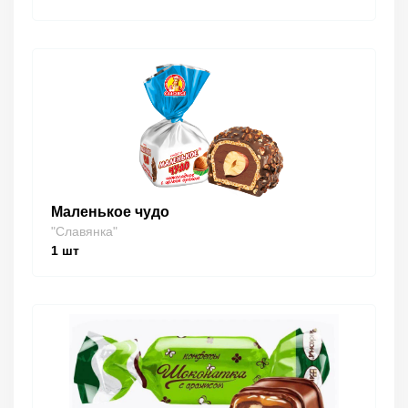
Маленькое чудо
"Славянка"
1
шт