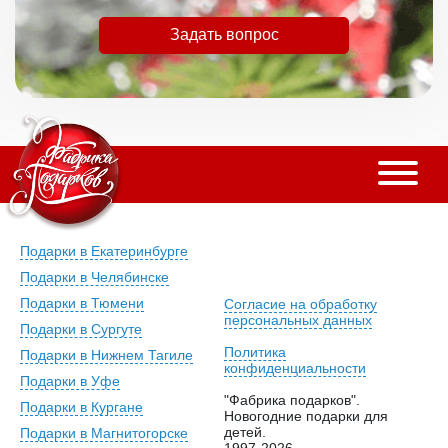
Задать вопрос
Подарки в Екатеринбурге
Подарки в Челябинске
Подарки в Тюмени
Согласие на обработку
персональных данных
Подарки в Сургуте
Политика
Подарки в Нижнем Тагиле
конфиденциальности
Подарки в Уфе
"Фабрика подарков".
Подарки в Кургане
Новогодние подарки для
детей.
Подарки в Магнитогорске
1997-2026