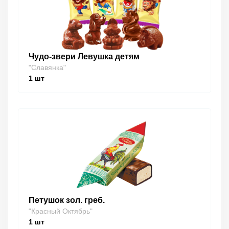
Чудо-звери Левушка детям
"Славянка"
1
шт
Петушок зол. греб.
"Красный Октябрь"
1
шт