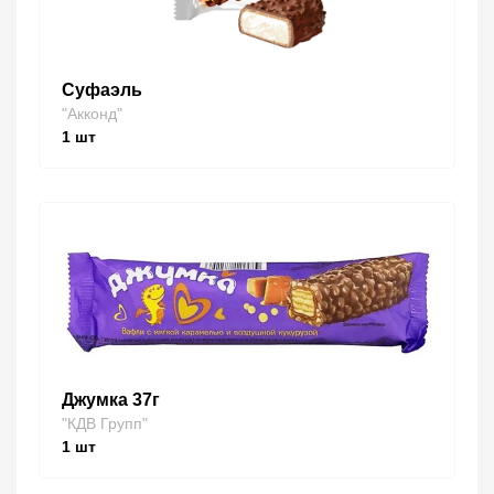
Суфаэль
"Акконд"
1
шт
Джумка 37г
"КДВ Групп"
1
шт