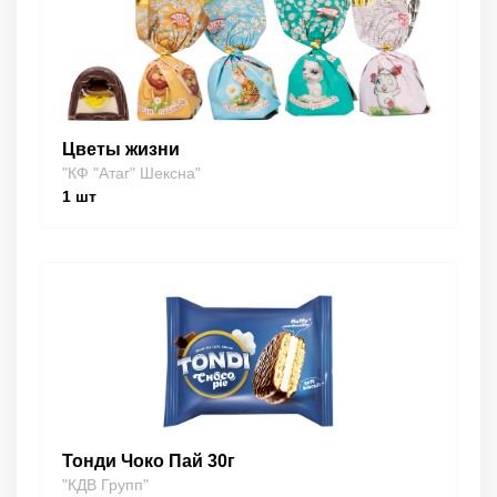
Цветы жизни
"КФ "Атаг" Шексна"
1
шт
Тонди Чоко Пай 30г
"КДВ Групп"