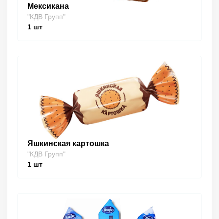
Мексикана
"КДВ Групп"
1
шт
Яшкинская картошка
"КДВ Групп"
1
шт