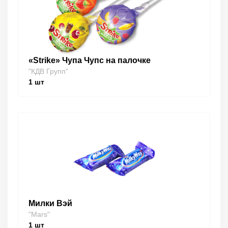
«Strike» Чупа Чупс на палочке
"КДВ Групп"
1
шт
Милки Вэй
"Mars"
1
шт