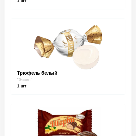
1
шт
Трюфель белый
"Эссен"
1
шт