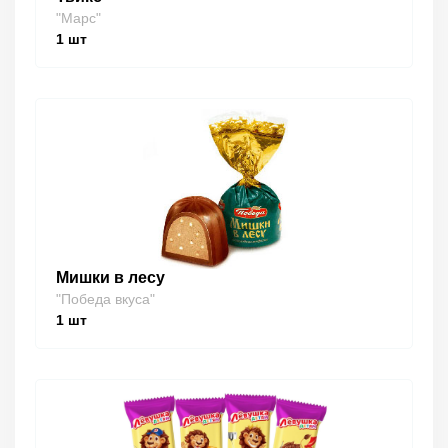
"Марс"
1
шт
Мишки в лесу
"Победа вкуса"
1
шт