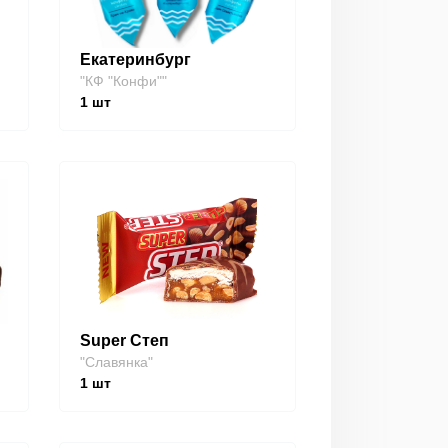
Екатеринбург
"КФ "Конфи""
1
шт
Super Степ
"Славянка"
1
шт