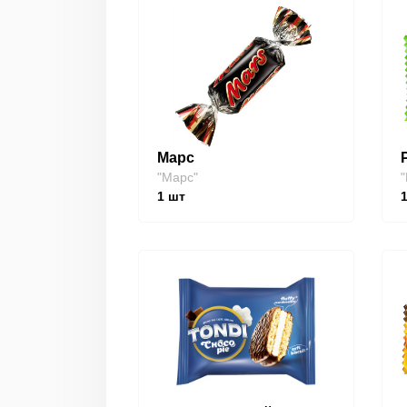
Марс
"Марс"
"
1
шт