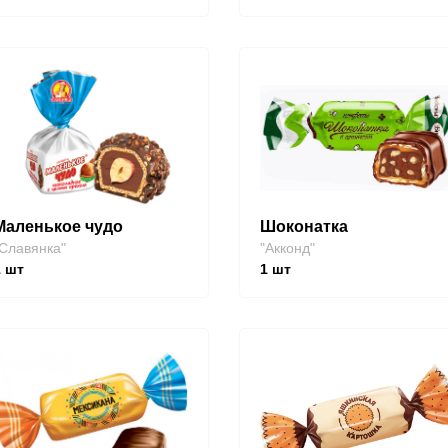
Маленькое чудо
Шоконатка
Славянка"
"Акконд"
1
шт
1
шт