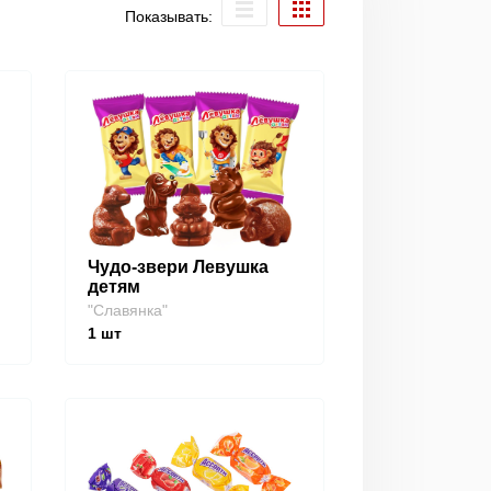
Показывать:
Чудо-звери Левушка
детям
"Славянка"
1
шт