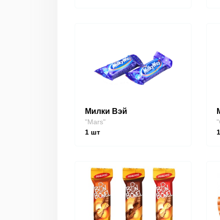
Милки Вэй
"Mars"
"
1
шт