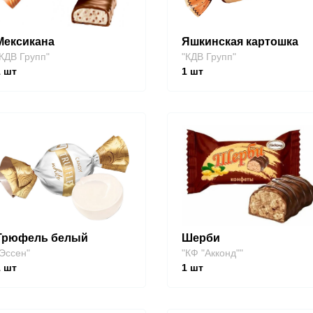
Мексикана
Яшкинская картошка
КДВ Групп"
"КДВ Групп"
1
шт
1
шт
Трюфель белый
Шерби
Эссен"
"КФ "Акконд""
1
шт
1
шт