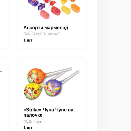
Ассорти мармелад
"КФ "Атаг" Шексна"
1
шт
«Strike» Чупа Чупс на
палочке
"КДВ Групп"
1
шт