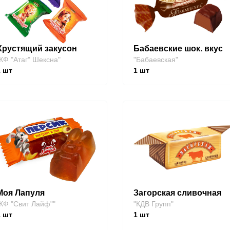
Хрустящий закусон
Бабаевские шок. вкус
КФ "Атаг" Шексна"
"Бабаевская"
1
шт
1
шт
Моя Лапуля
Загорская сливочная
КФ "Свит Лайф""
"КДВ Групп"
1
шт
1
шт