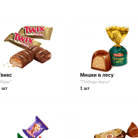
Твикс
Мишки в лесу
Марс"
"Победа вкуса"
1
шт
1
шт