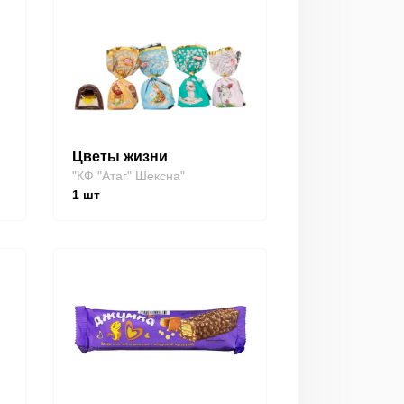
Цветы жизни
"КФ "Атаг" Шексна"
1
шт