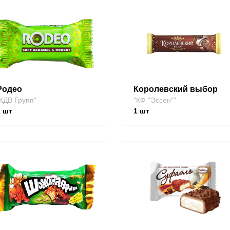
Родео
Королевский выбор
КДВ Групп"
"КФ "Эссен""
1
шт
1
шт