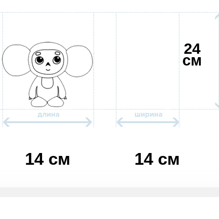
24
см
14 см
14 см