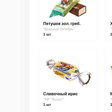
Петушок зол. греб.
"Красный Октябрь"
"
1
шт
Сливочный ирис
"КФ "Эссен""
"
1
шт