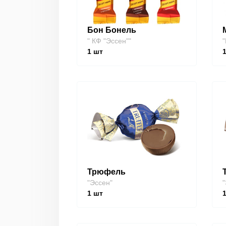
Бон Бонель
" КФ "Эссен""
"
1
шт
Трюфель
"Эссен"
"
1
шт