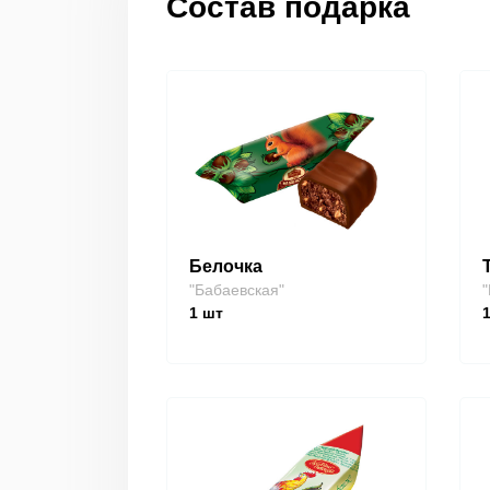
Состав подарка
Белочка
"Бабаевская"
"
1
шт