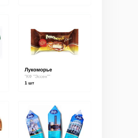
Лукоморье
"КФ "Эссен""
1
шт