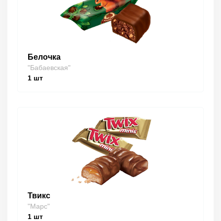
Белочка
"Бабаевская"
1
шт
Твикс
"Марс"
1
шт