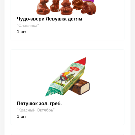
Чудо-звери Левушка детям
"Славянка"
1
шт
Петушок зол. греб.
"Красный Октябрь"
1
шт