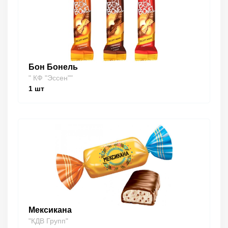
Бон Бонель
" КФ "Эссен""
1
шт
Мексикана
"КДВ Групп"