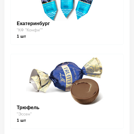
Екатеринбург
"КФ "Конфи""
1
шт
Трюфель
"Эссен"
1
шт