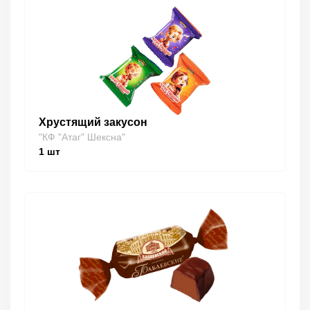
Хрустящий закусон
"КФ "Атаг" Шексна"
1
шт