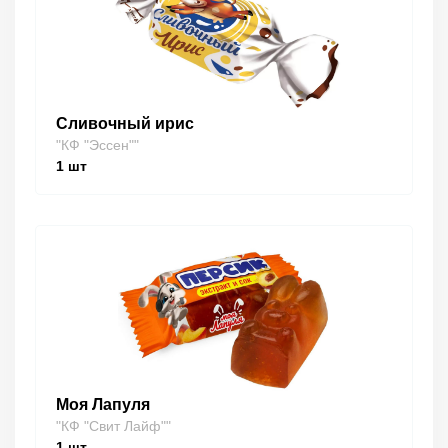
Сливочный ирис
"КФ "Эссен""
1
шт
Моя Лапуля
"КФ "Свит Лайф""
1
шт