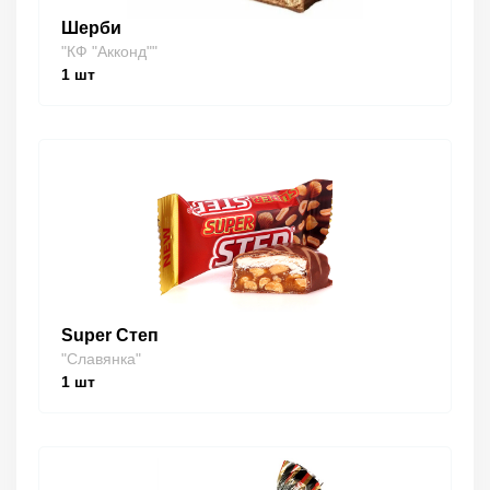
Шерби
"КФ "Акконд""
1
шт
Super Степ
"Славянка"
1
шт