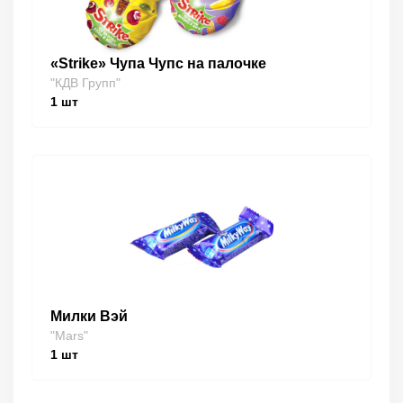
«Strike» Чупа Чупс на палочке
"КДВ Групп"
1
шт
Милки Вэй
"Mars"
1
шт