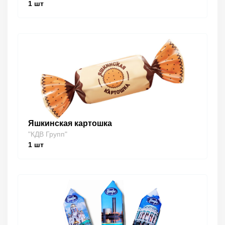
1
шт
Яшкинская картошка
"КДВ Групп"
1
шт