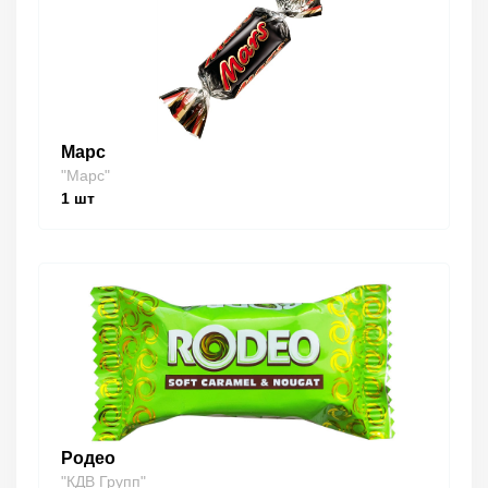
Марс
"Марс"
1
шт
Родео
"КДВ Групп"