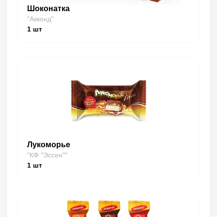
Шоконатка
"Акконд"
1
шт
Лукоморье
"КФ "Эссен""
1
шт