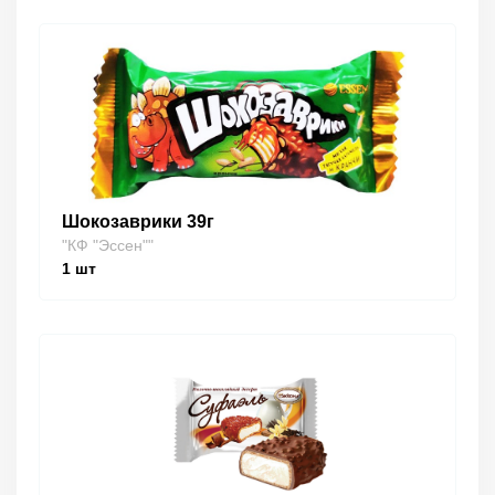
Шокозаврики 39г
"КФ "Эссен""
1
шт