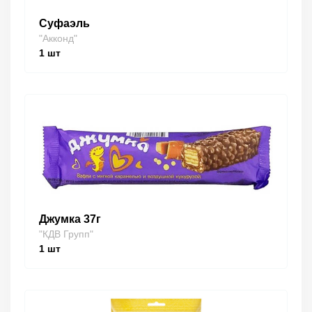
Суфаэль
"Акконд"
1
шт
Джумка 37г
"КДВ Групп"
1
шт