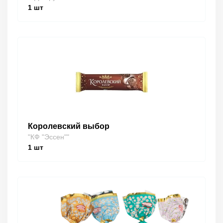
1
шт
Королевский выбор
"КФ "Эссен""
1
шт