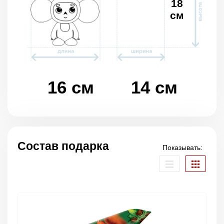
18
см
16 см
14 см
Состав подарка
Показывать: