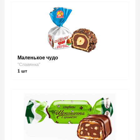
Маленькое чудо
"Славянка"
1
шт