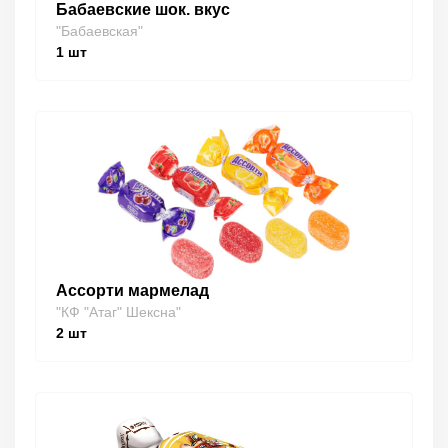
Бабаевские шок. вкус
"Бабаевская"
1
шт
Ассорти мармелад
"КФ "Атаг" Шексна"
2
шт