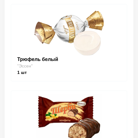
Трюфель белый
"Эссен"
1
шт