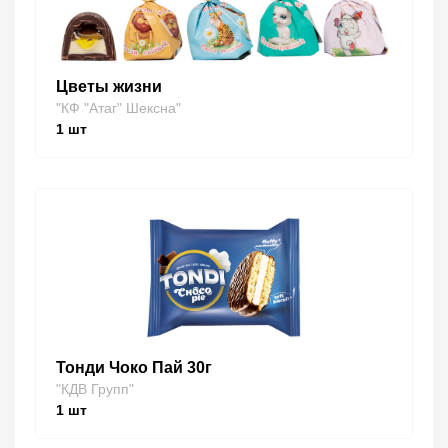
Цветы жизни
"КФ "Атаг" Шексна"
1
шт
Тонди Чоко Пай 30г
"КДВ Групп"
1
шт