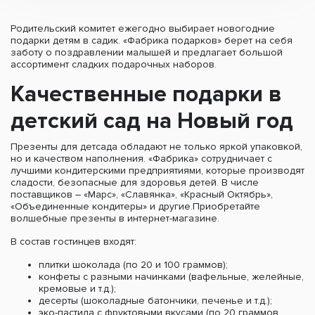
Родительский комитет ежегодно выбирает новогодние
подарки детям в садик. «Фабрика подарков» берет на себя
заботу о поздравлении малышей и предлагает большой
ассортимент сладких подарочных наборов.
Качественные подарки в
детский сад на Новый год
Презенты для детсада обладают не только яркой упаковкой,
но и качеством наполнения. «Фабрика» сотрудничает с
лучшими кондитерскими предприятиями, которые производят
сладости, безопасные для здоровья детей. В числе
поставщиков – «Марс», «Славянка», «Красный Октябрь»,
«Объединенные кондитеры» и другие.Приобретайте
волшебные презенты в интернет-магазине.
В состав гостинцев входят:
плитки шоколада (по 20 и 100 граммов);
конфеты с разными начинками (вафельные, желейные,
кремовые и т.д.);
десерты (шоколадные батончики, печенье и т.д.);
эко-пастила с фруктовыми вкусами (по 20 граммов