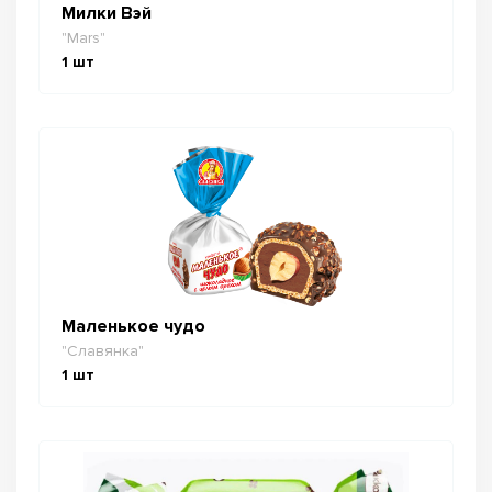
Милки Вэй
"Mars"
1
шт
Маленькое чудо
"Славянка"
1
шт