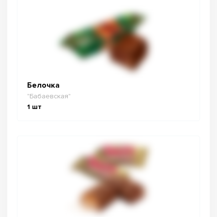
Белочка
"Бабаевская"
1
шт