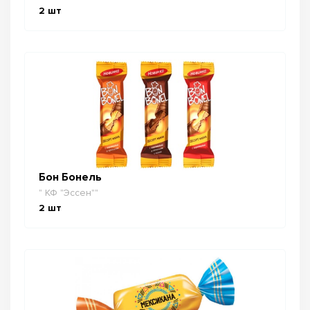
2
шт
Бон Бонель
" КФ "Эссен""
2
шт