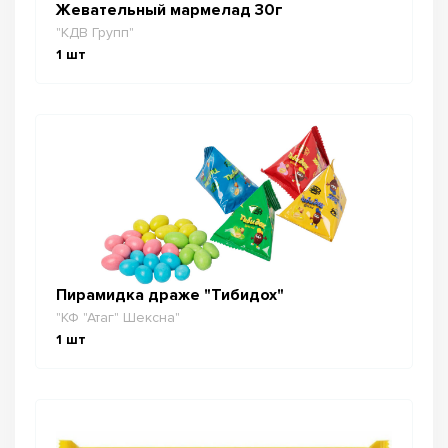
Жевательный мармелад 30г
"КДВ Групп"
1
шт
Пирамидка драже "Тибидох"
"КФ "Атаг" Шексна"
1
шт