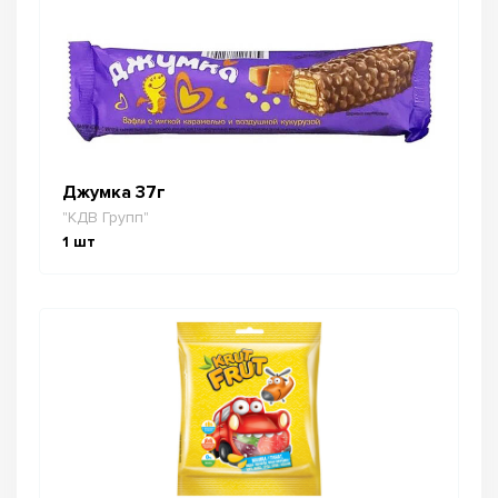
Джумка 37г
"КДВ Групп"
1
шт