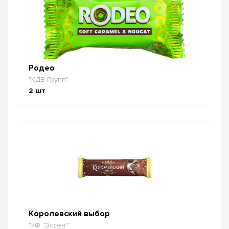
Родео
"КДВ Групп"
2
шт
Королевский выбор
"КФ "Эссен""