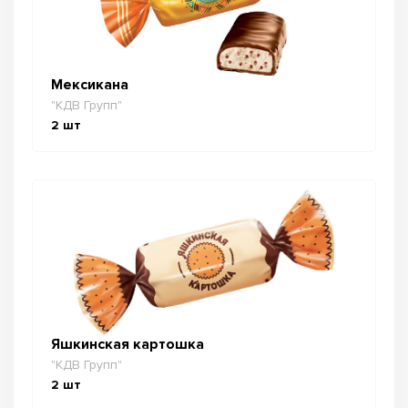
Мексикана
"КДВ Групп"
2
шт
Яшкинская картошка
"КДВ Групп"
2
шт