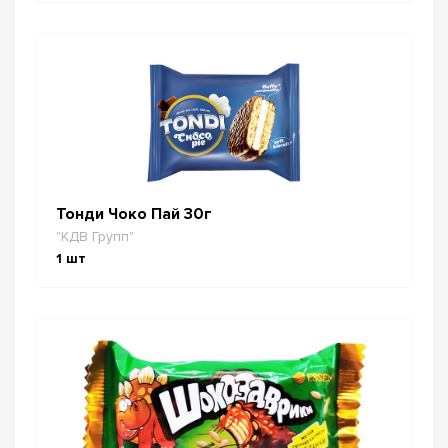
Тонди Чоко Пай 30г
"КДВ Групп"
1
шт