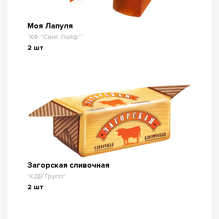
Моя Лапуля
"КФ "Свит Лайф""
2
шт
Загорская сливочная
"КДВ Групп"
2
шт