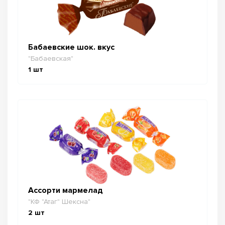
Бабаевские шок. вкус
"Бабаевская"
1
шт
Ассорти мармелад
"КФ "Атаг" Шексна"
2
шт