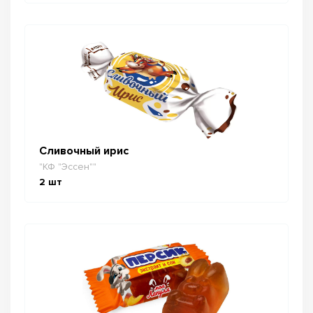
Сливочный ирис
"КФ "Эссен""
2
шт