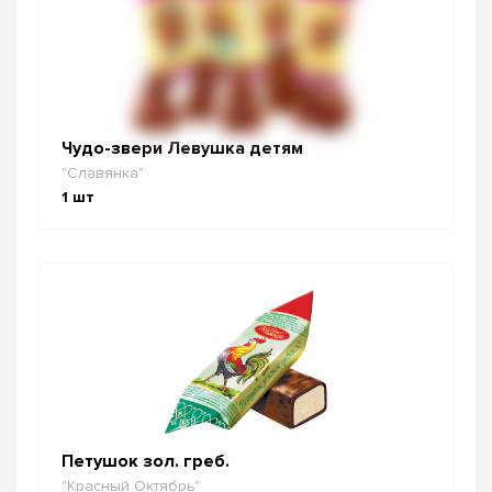
Чудо-звери Левушка детям
"Славянка"
1
шт
Петушок зол. греб.
"Красный Октябрь"