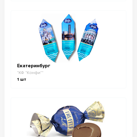
Екатеринбург
"КФ "Конфи""
1
шт