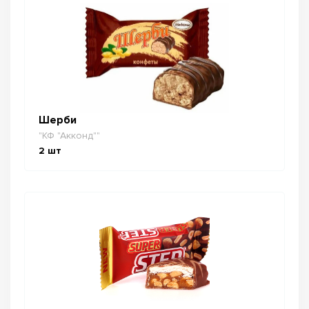
Шерби
"КФ "Акконд""
2
шт