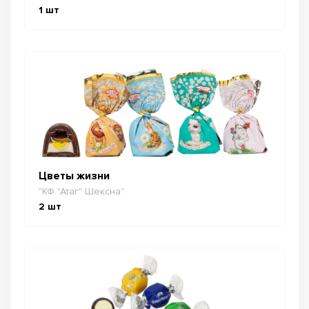
1
шт
Цветы жизни
"КФ "Атаг" Шексна"
2
шт