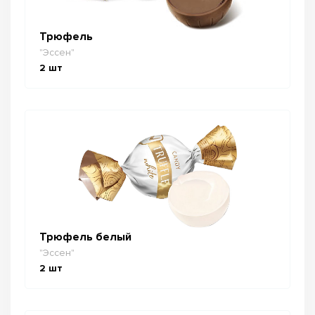
Трюфель
"Эссен"
2
шт
Трюфель белый
"Эссен"
2
шт