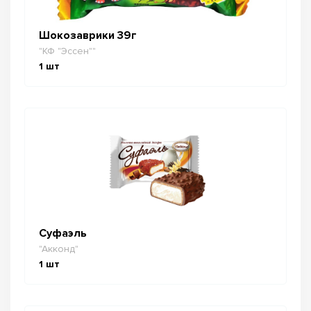
Шокозаврики 39г
"КФ "Эссен""
1
шт
Суфаэль
"Акконд"
1
шт