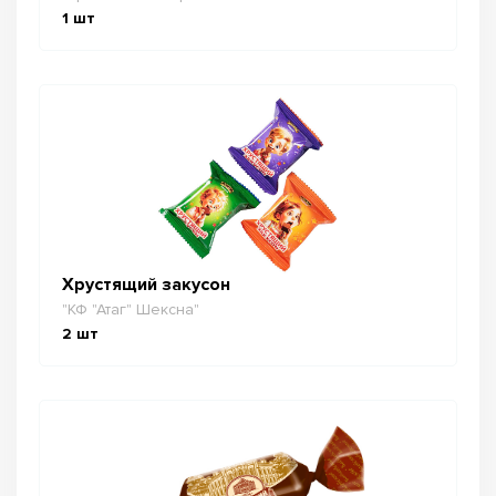
1
шт
Хрустящий закусон
"КФ "Атаг" Шексна"
2
шт