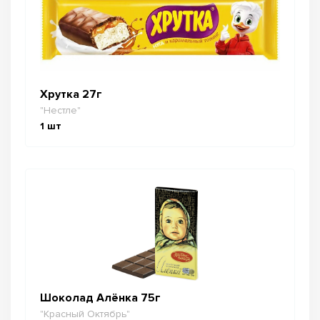
Хрутка 27г
"Нестле"
1
шт
Шоколад Алёнка 75г
"Красный Октябрь"