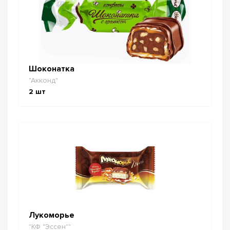
Шоконатка
"Акконд"
2
шт
Лукоморье
"КФ "Эссен""