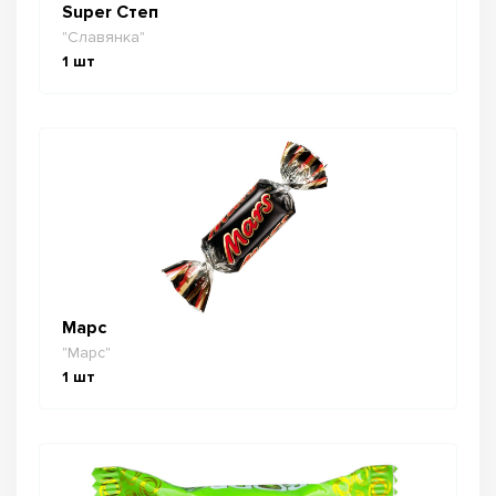
Super Степ
"Славянка"
1
шт
Марс
"Марс"
1
шт