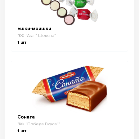
Ешки-моишки
"КФ "Атаг" Шексна"
1
шт
Соната
"КФ "Победа Вкуса""
1
шт