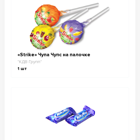
«Strike» Чупа Чупс на палочке
"КДВ Групп"
1
шт