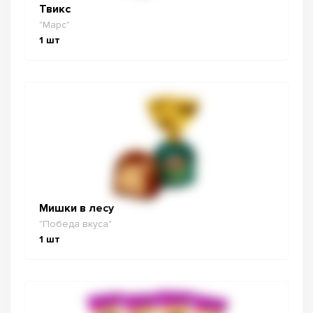
Твикс
"Марс"
1
шт
Мишки в лесу
"Победа вкуса"
1
шт